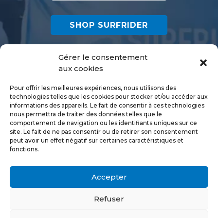
SHOP SURFRIDER
Gérer le consentement
aux cookies
Pour offrir les meilleures expériences, nous utilisons des
technologies telles que les cookies pour stocker et/ou accéder aux
informations des appareils. Le fait de consentir à ces technologies
nous permettra de traiter des données telles que le
Informations
comportement de navigation ou les identifiants uniques sur ce
Mentions légales
site. Le fait de ne pas consentir ou de retirer son consentement
Politique de confidentialité
peut avoir un effet négatif sur certaines caractéristiques et
fonctions.
Politique de cookies
Accepter
Nous découvrir
Nous contacter
Refuser
Découvrir Surfrider Foundation Europe